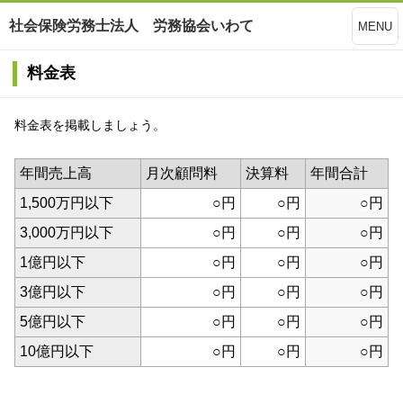
社会保険労務士法人 労務協会いわて
MENU
料金表
料金表を掲載しましょう。
年間売上高
月次顧問料
決算料
年間合計
1,500万円以下
○円
○
円
○
円
3,000万円以下
○円
○円
○円
1億円以下
○円
○円
○円
3億円以下
○円
○円
○円
5億円以下
○円
○円
○円
10億円以下
○円
○円
○円