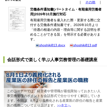
｜
その他
｜
労働条件通知書[パートタイム・有期雇用労働者
用]2026年10月施行対応
有期雇用労働者を雇入れた際・更新する際に交
付する労働条件通知書です。2026年10月より
「待遇の相違の内容・理由等に関する説明を求
めることができる旨」を明示する必要がありま
す。
shoshiki813.docx
shoshiki813.pdf
会話形式で楽しく学ぶ人事労務管理の基礎講座
このコーナーでは、経営者や管理職が最低限知っておきたい人
事労務管理のポイントを会話形式で分かりやすく解説していき
ます。今回は、8月より義務化される産業医の辞任の報告と産業
医の職務についてとり上げます。
>>本文へ