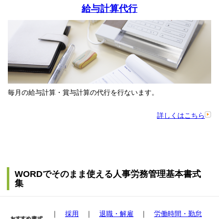
給与計算代行
毎月の給与計算・賞与計算の代行を行ないます。
詳しくはこちら
WORDでそのまま使える人事労務管理基本書式
集
｜
採用
｜
退職・解雇
｜
労働時間・勤怠